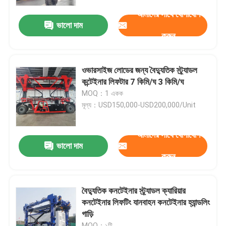
আমাদের সাথে যোগাযোগ
ভালো দাম
আমাদের সম্পর্কে
করুন
কারখানা ভ্রমণ
ওভারসাইজ লোডের জন্য বৈদ্যুতিক স্ট্র্যাডল
কন্টেইনার লিফটার 7 কিমি/ঘ 3 কিমি/ঘ
মান নিয়ন্ত্রণ
MOQ：1 একক
মূল্য：USD150,000-USD200,000/Unit
যোগাযোগ করুন
আমাদের সাথে যোগাযোগ
ভালো দাম
করুন
খবর
উদ্ধৃতির জন্য আবেদন
বৈদ্যুতিক কনটেইনার স্ট্র্যাডল ক্যারিয়ার
কনটেইনার লিফটিং যানবাহন কনটেইনার হ্যান্ডলিং
গাড়ি
কন্টেইনার স্ট্র্যাডল ক্যারিয়ার
MOQ：১টি