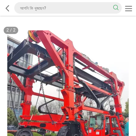
2
/
2