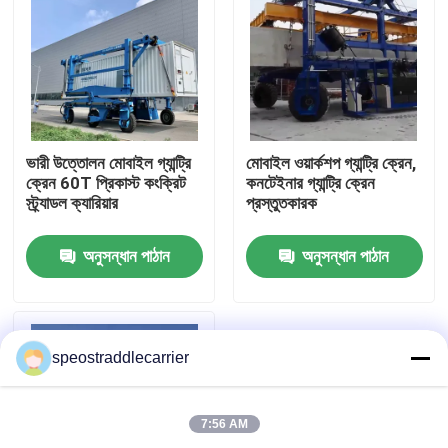
ভারী উত্তোলন মোবাইল গ্যান্ট্রি
মোবাইল ওয়ার্কশপ গ্যান্ট্রি ক্রেন,
ক্রেন 60T প্রিকাস্ট কংক্রিট
কনটেইনার গ্যান্ট্রি ক্রেন
স্ট্র্যাডল ক্যারিয়ার
প্রস্তুতকারক
অনুসন্ধান পাঠান
অনুসন্ধান পাঠান
বাড়ি
speostraddlecarrier
পণ্য
7:56 AM
ভিডিও