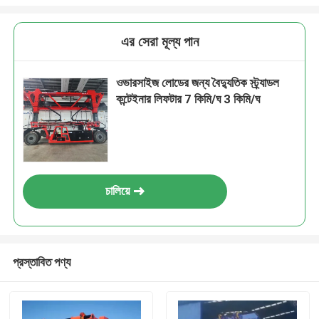
এর সেরা মূল্য পান
ওভারসাইজ লোডের জন্য বৈদ্যুতিক স্ট্র্যাডল
কন্টেইনার লিফটার 7 কিমি/ঘ 3 কিমি/ঘ
চালিয়ে
প্রস্তাবিত পণ্য