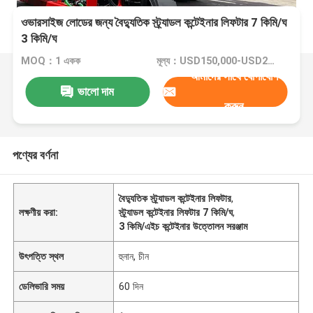
ওভারসাইজ লোডের জন্য বৈদ্যুতিক স্ট্র্যাডল কন্টেইনার লিফটার 7 কিমি/ঘ
3 কিমি/ঘ
MOQ：1 একক
মূল্য：USD150,000-USD200,000/Unit
আমাদের সাথে যোগাযোগ
ভালো দাম
করুন
পণ্যের বর্ণনা
বৈদ্যুতিক স্ট্র্যাডল কন্টেইনার লিফটার
,
লক্ষণীয় করা:
স্ট্র্যাডল কন্টেইনার লিফটার 7 কিমি/ঘ
,
3 কিমি/এইচ কন্টেইনার উত্তোলন সরঞ্জাম
উৎপত্তি স্থল
হুনান, চীন
ডেলিভারি সময়
60 দিন