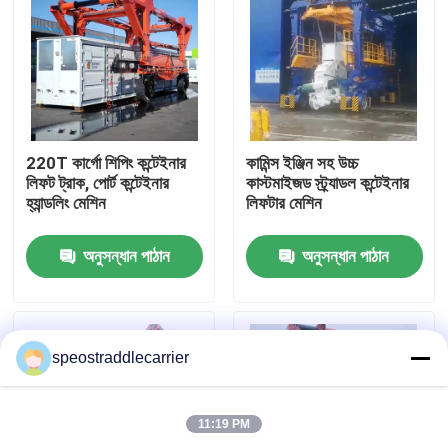
220T কার্গো শিপিং কন্টেইনার
কামিন্স ইঞ্জিন সহ উচ্চ
লিফট ট্রাক, পোর্ট কন্টেইনার
কাস্টমাইজড স্ট্র্যাডল কন্টেইনার
হ্যান্ডলিং মেশিন
লিফটার মেশিন
অনুসন্ধান পাঠান
অনুসন্ধান পাঠান
বাড়ি
speostraddlecarrier
পণ্য
11:19 PM
ভিডিও