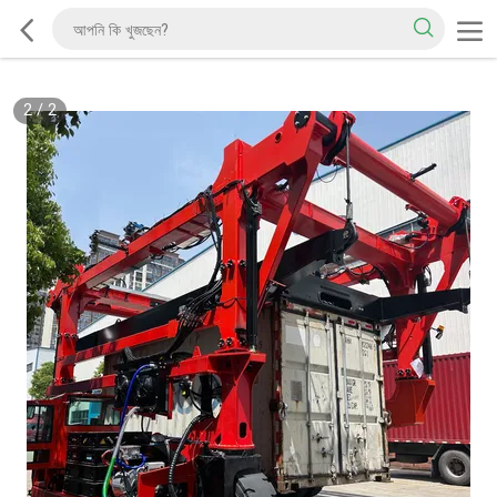
2
/
2