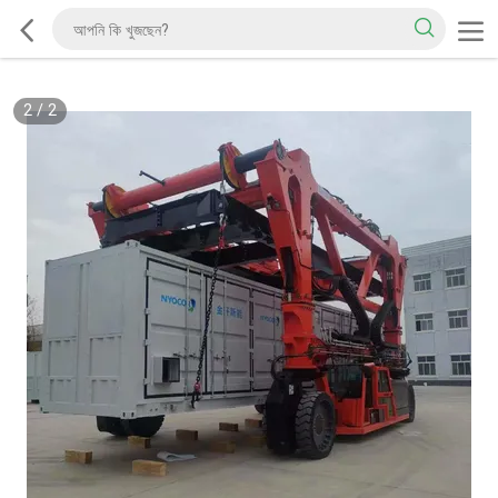
2
/
2