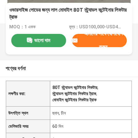
ওভারসাইজ লোডের জন্য লাল মোবাইল 80T স্ট্র্যাডল কন্টেইনার লিফটার
ট্রাক
MOQ：1 একক
মূল্য：USD100,000-USD400,000/Unit
আমাদের সাথে যোগাযোগ
ভালো দাম
করুন
পণ্যের বর্ণনা
80T স্ট্র্যাডল কন্টেইনার লিফটার
,
লক্ষণীয় করা:
স্ট্র্যাডল কন্টেইনার লিফটার ট্রাক
,
মোবাইল কন্টেইনার লিফটার ট্রাক
উৎপত্তি স্থল
হুনান, চীন
ডেলিভারি সময়
60 দিন