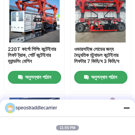
220T কার্গো শিপিং কন্টেইনার
ওভারসাইজ লোডের জন্য
লিফট ট্রাক, পোর্ট কন্টেইনার
বৈদ্যুতিক স্ট্র্যাডল কন্টেইনার
হ্যান্ডলিং মেশিন
লিফটার 7 কিমি/ঘ 3 কিমি/ঘ
অনুসন্ধান পাঠান
অনুসন্ধান পাঠান
বাড়ি
speostraddlecarrier
পণ্য
11:55 PM
ভিডিও