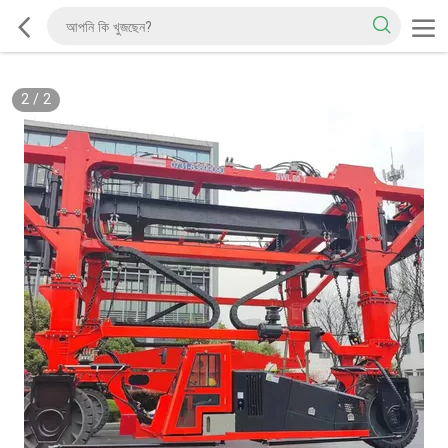
2
/
2