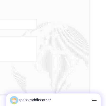
speostraddlecarrier